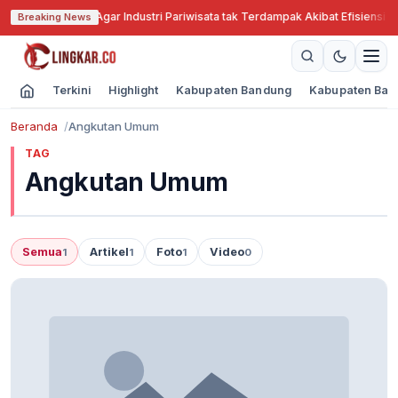
Jabar Cari Solusi Agar Industri Pariwisata tak Terdampak Akibat Efisiensi A
Breaking News
Terkini
Highlight
Kabupaten Bandung
Kabupaten Ban
Beranda
Angkutan Umum
TAG
Angkutan Umum
Semua
Artikel
Foto
Video
1
1
1
0