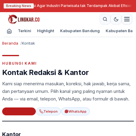
r Jabar Cari Solusi Agar Industri Pariwisata tak Terdampak Akibat Efisiensi
Breaking News
Terkini
Highlight
Kabupaten Bandung
Kabupaten Ban
Beranda
Kontak
HUBUNGI KAMI
Kontak Redaksi & Kantor
Kami siap menerima masukan, koreksi, hak jawab, kerja sama,
dan pertanyaan umum. Pilih kanal yang paling nyaman untuk
Anda — via email, telepon, WhatsApp, atau formulir di bawah.
Email redaksi
Telepon
WhatsApp
Kantor