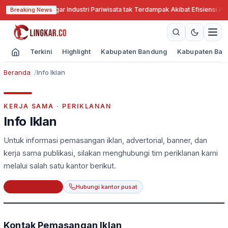
abar Cari Solusi Agar Industri Pariwisata tak Terdampak Akibat Efisiensi An
Breaking News
Terkini
Highlight
Kabupaten Bandung
Kabupaten Ban
Beranda
Info Iklan
KERJA SAMA · PERIKLANAN
Info Iklan
Untuk informasi pemasangan iklan, advertorial, banner, dan
kerja sama publikasi, silakan menghubungi tim periklanan kami
melalui salah satu kantor berikut.
Email tim iklan
Hubungi kantor pusat
Kontak Pemasangan Iklan