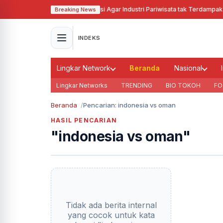
Pj Gubernur Jabar Cari Solusi Agar Industri Pariwisata tak Terdampak A
Breaking News
INDEKS
Lingkar Network
Beranda
Nasional
Lingkar Networks
TRENDING
BIO TOKOH
FO
Beranda
Pencarian: indonesia vs oman
HASIL PENCARIAN
"indonesia vs oman"
Tidak ada berita internal
yang cocok untuk kata