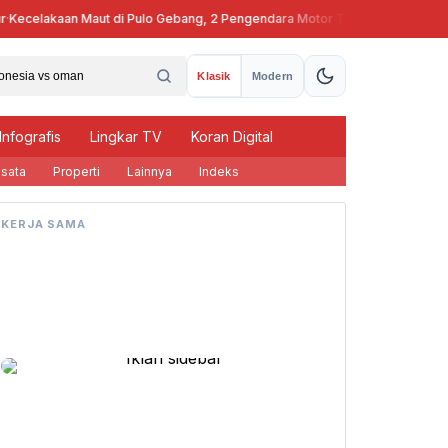
Kecelakaan Maut di Pulo Gebang, 2 Pengendara Motor Tewas
Pj Gube
Klasik
Modern
Infografis
Lingkar TV
Koran Digital
sata
Properti
Lainnya
Indeks
KERJA SAMA