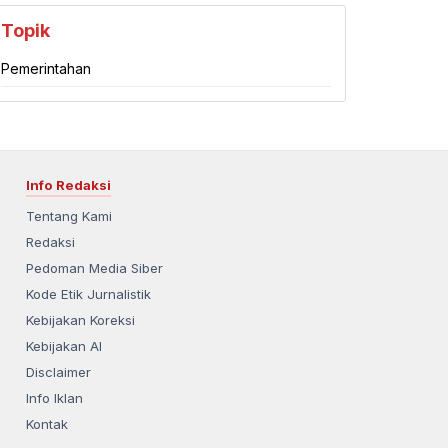
Kabupaten Garut
Kabupaten Indramayu
Topik
Pemerintahan
Kabupaten Karawang
Kabupaten Kuningan
Kabupaten Majalengka
Kabupaten Pangandaran
Kabupaten Purwakarta
Kabupaten Subang
Info Redaksi
Tentang Kami
Kabupaten Sukabumi
Kabupaten Sumedang
Redaksi
Pedoman Media Siber
Kabupaten Tasikmalaya
Koran Digital
Kode Etik Jurnalistik
Kebijakan Koreksi
Kebijakan AI
Disclaimer
Info Iklan
Kontak