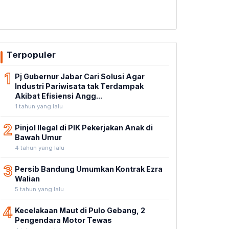
Terpopuler
1
Pj Gubernur Jabar Cari Solusi Agar
Industri Pariwisata tak Terdampak
Akibat Efisiensi Angg...
1 tahun yang lalu
2
Pinjol Ilegal di PIK Pekerjakan Anak di
Bawah Umur
4 tahun yang lalu
3
Persib Bandung Umumkan Kontrak Ezra
Walian
5 tahun yang lalu
4
Kecelakaan Maut di Pulo Gebang, 2
Pengendara Motor Tewas