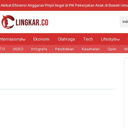
kibat Efisiensi Anggaran
·
Pinjol Ilegal di PIK Pekerjakan Anak di Bawah Umur
·
Internasional
Ekonomi
Olahraga
Tech
Lifestyle
TO
VIDEO
Infografis
Pendidikan
Kesehatan
Opini
Wi