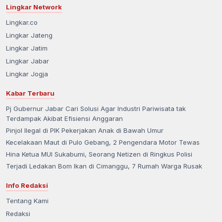
Lingkar Network
Kabupaten Garut
Lingkar.co
Lingkar Jateng
Kabupaten Indramayu
Lingkar Jatim
Lingkar Jabar
Kabupaten Karawang
Lingkar Jogja
Kabupaten Kuningan
Kabar Terbaru
Pj Gubernur Jabar Cari Solusi Agar Industri Pariwisata tak
Kabupaten Majalengka
Terdampak Akibat Efisiensi Anggaran
Pinjol Ilegal di PIK Pekerjakan Anak di Bawah Umur
Kabupaten Pangandaran
Kecelakaan Maut di Pulo Gebang, 2 Pengendara Motor Tewas
Hina Ketua MUI Sukabumi, Seorang Netizen di Ringkus Polisi
Terjadi Ledakan Bom Ikan di Cimanggu, 7 Rumah Warga Rusak
Kabupaten Purwakarta
Info Redaksi
Kabupaten Subang
Tentang Kami
Redaksi
Kabupaten Sukabumi