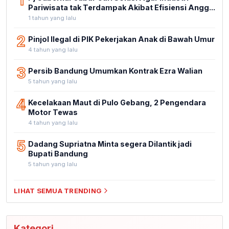
1
Pariwisata tak Terdampak Akibat Efisiensi Angg...
1 tahun yang lalu
2
Pinjol Ilegal di PIK Pekerjakan Anak di Bawah Umur
4 tahun yang lalu
3
Persib Bandung Umumkan Kontrak Ezra Walian
5 tahun yang lalu
4
Kecelakaan Maut di Pulo Gebang, 2 Pengendara
Motor Tewas
4 tahun yang lalu
5
Dadang Supriatna Minta segera Dilantik jadi
Bupati Bandung
5 tahun yang lalu
LIHAT SEMUA TRENDING
Kategori